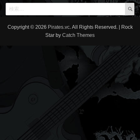
検
検
索
索
対
Copyright © 2026
Pirates.vc
. All Rights Reserved. | Rock
象:
Star by
Catch Themes