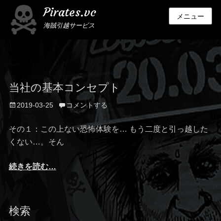
Pirates.vc
メニュー
海賊引越サービス
当社の基本コンセプト
投
2019-03-25
コメントする
稿
日
その１：この上ない恐怖体験を… もう二度と引っ越した
くない…。そん
続きを読む…
検索